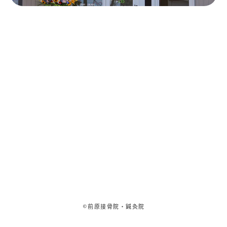
©前原接骨院・鍼灸院