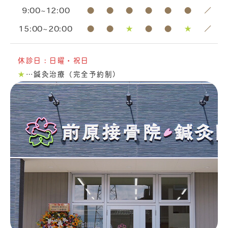
9:00~12:00
●
●
●
●
●
●
／
15:00~20:00
●
●
★
●
●
★
／
休診日：日曜・祝日
★
…鍼灸治療（完全予約制）