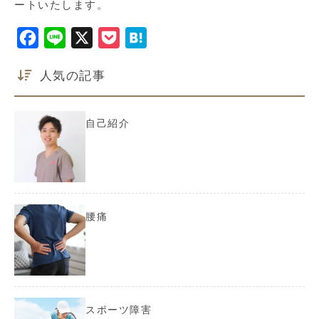
ートいたします。
F
L
X
P
H
a
i
o
a
人気の記事
c
n
c
t
e
e
k
e
b
e
n
自己紹介
o
t
a
o
k
腰痛
スポーツ障害